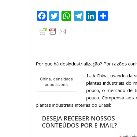
F
T
W
T
Li
C
ac
w
h
el
n
o
e
itt
at
e
k
m
b
er
s
gr
e
p
o
A
a
dI
ar
o
p
m
n
til
Por que há desindustrialização? Por razões con
k
p
h
1- A China, usando da 
China, densidade
ar
plantas industriais do 
populacional
pouco, o mercado de t
pouco. Compensa aos em
plantas industriais inteiras do Brasil;
DESEJA RECEBER NOSSOS
CONTEÚDOS POR E-MAIL?
indica obr