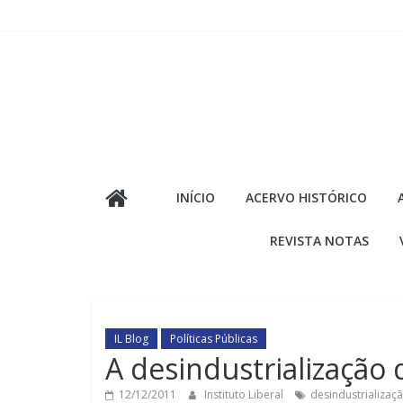
Pular
para
o
conteúdo
INÍCIO
ACERVO HISTÓRICO
REVISTA NOTAS
IL Blog
Políticas Públicas
A desindustrialização 
12/12/2011
Instituto Liberal
desindustrializaç