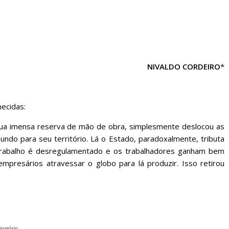
sociedade.
NIVALDO CORDEIRO
*
hecidas:
sua imensa reserva de mão de obra, simplesmente deslocou as
mundo para seu território. Lá o Estado, paradoxalmente, tributa
rabalho é desregulamentado e os trabalhadores ganham bem
presários atravessar o globo para lá produzir. Isso retirou
igatório