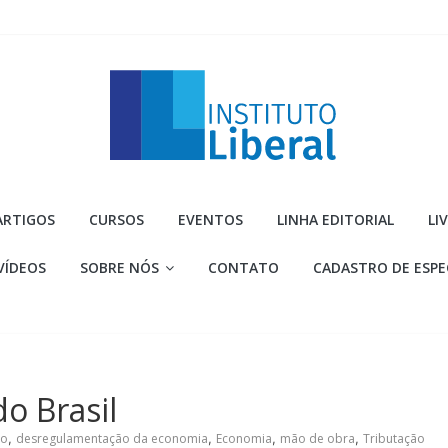
Instituto
ARTIGOS
CURSOS
EVENTOS
LINHA EDITORIAL
LI
Liberal
VÍDEOS
SOBRE NÓS
CONTATO
CADASTRO DE ESPE
Você
é
a
parte
mais
do Brasil
importante
da
ão
,
desregulamentação da economia
,
Economia
,
mão de obra
,
Tributação