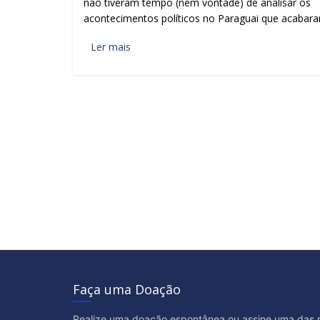
não tiveram tempo (nem vontade) de analisar os
acontecimentos políticos no Paraguai que acabar
Ler mais
Faça uma Doação
Realize uma doação espontânea ou assine uma das 