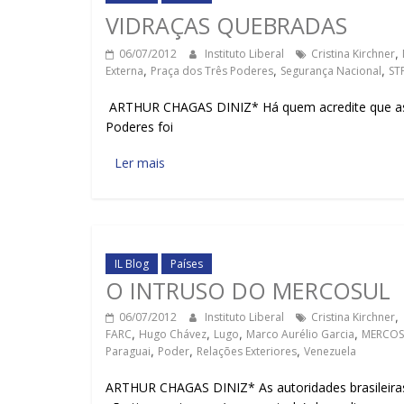
VIDRAÇAS QUEBRADAS
06/07/2012
Instituto Liberal
Cristina Kirchner
,
Externa
,
Praça dos Três Poderes
,
Segurança Nacional
,
ST
ARTHUR CHAGAS DINIZ* Há quem acredite que as v
Poderes foi
Ler mais
IL Blog
Países
O INTRUSO DO MERCOSUL
06/07/2012
Instituto Liberal
Cristina Kirchner
,
FARC
,
Hugo Chávez
,
Lugo
,
Marco Aurélio Garcia
,
MERCOS
Paraguai
,
Poder
,
Relações Exteriores
,
Venezuela
ARTHUR CHAGAS DINIZ* As autoridades brasileira