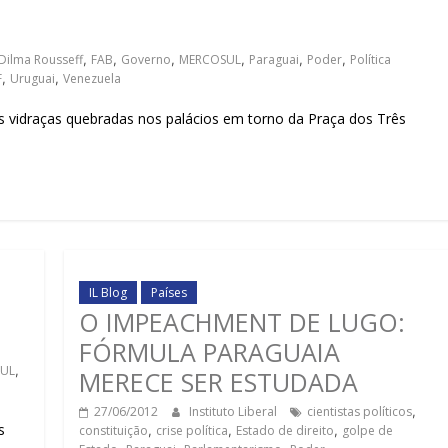
sociedade.
Dilma Rousseff
,
FAB
,
Governo
,
MERCOSUL
,
Paraguai
,
Poder
,
Política
F
,
Uruguai
,
Venezuela
idraças quebradas nos palácios em torno da Praça dos Três
IL Blog
Países
O IMPEACHMENT DE LUGO:
FÓRMULA PARAGUAIA
UL
,
MERECE SER ESTUDADA
27/06/2012
Instituto Liberal
cientistas políticos
,
s
constituição
,
crise política
,
Estado de direito
,
golpe de