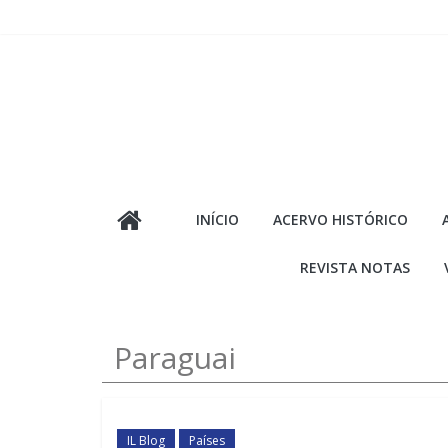
Pular
para
o
conteúdo
INÍCIO
ACERVO HISTÓRICO
REVISTA NOTAS
Paraguai
IL Blog
Países