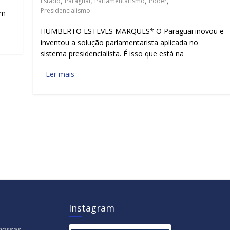
Estado
,
Paraguai
,
Parlamentarismo
,
Poder
,
Presidencialismo
am
HUMBERTO ESTEVES MARQUES* O Paraguai inovou e
inventou a solução parlamentarista aplicada no
sistema presidencialista. É isso que está na
Ler mais
Instagram
nossas