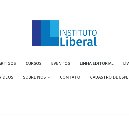
Instituto
ARTIGOS
CURSOS
EVENTOS
LINHA EDITORIAL
LI
Liberal
VÍDEOS
SOBRE NÓS
CONTATO
CADASTRO DE ESPE
Você
é
a
parte
mais
importante
da