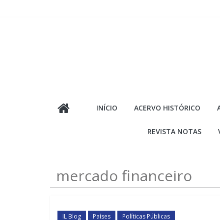
Pular
para
o
conteúdo
INÍCIO
ACERVO HISTÓRICO
REVISTA NOTAS
mercado financeiro
IL Blog
Países
Políticas Públicas