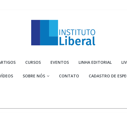
Instituto
ARTIGOS
CURSOS
EVENTOS
LINHA EDITORIAL
LI
Liberal
VÍDEOS
SOBRE NÓS
CONTATO
CADASTRO DE ESPE
Você
é
a
parte
mais
importante
da