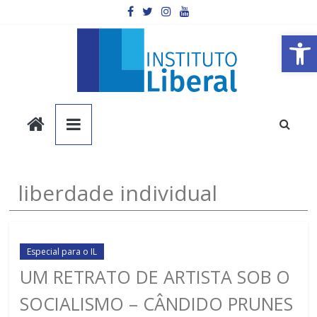
Pular
para
o
Barra de Ferramentas Aberta
conteúdo
Instituto
Liberal
Você
liberdade individual
é
a
parte
mais
Especial para o IL
importante
UM RETRATO DE ARTISTA SOB O
da
SOCIALISMO – CÂNDIDO PRUNES
sociedade.