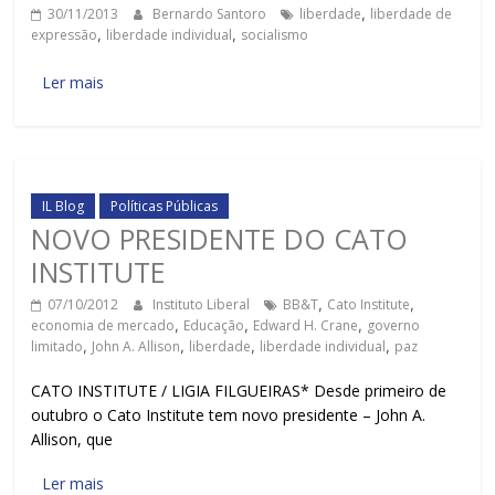
30/11/2013
Bernardo Santoro
liberdade
,
liberdade de
expressão
,
liberdade individual
,
socialismo
Ler mais
IL Blog
Políticas Públicas
NOVO PRESIDENTE DO CATO
INSTITUTE
07/10/2012
Instituto Liberal
BB&T
,
Cato Institute
,
economia de mercado
,
Educação
,
Edward H. Crane
,
governo
limitado
,
John A. Allison
,
liberdade
,
liberdade individual
,
paz
CATO INSTITUTE / LIGIA FILGUEIRAS* Desde primeiro de
outubro o Cato Institute tem novo presidente – John A.
Allison, que
Ler mais