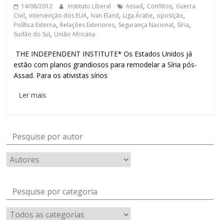
14/08/2012
Instituto Liberal
Assad
,
Conflitos
,
Guerra
Civil
,
intervenção dos EUA
,
Ivan Eland
,
Liga Árabe
,
oposição
,
Política Externa
,
Relações Exteriores
,
Segurança Nacional
,
Síria
,
Sudão do Sul
,
União Africana
THE INDEPENDENT INSTITUTE* Os Estados Unidos já
estão com planos grandiosos para remodelar a Síria pós-
Assad. Para os ativistas sírios
Ler mais
Pesquise por autor
Pesquise por categoria