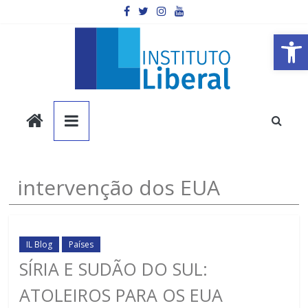
Pular
para
o
Barra de Ferramentas Aberta
conteúdo
Instituto
Liberal
Você
intervenção dos EUA
é
a
parte
mais
IL Blog
Países
importante
SÍRIA E SUDÃO DO SUL:
da
ATOLEIROS PARA OS EUA
sociedade.