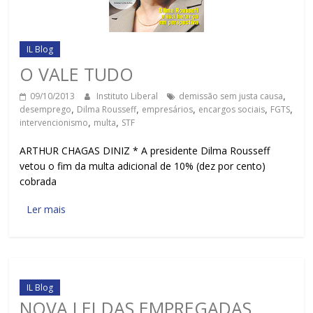
IL Blog
O VALE TUDO
09/10/2013
Instituto Liberal
demissão sem justa causa
,
desemprego
,
Dilma Rousseff
,
empresários
,
encargos sociais
,
FGTS
,
intervencionismo
,
multa
,
STF
ARTHUR CHAGAS DINIZ * A presidente Dilma Rousseff
vetou o fim da multa adicional de 10% (dez por cento)
cobrada
Ler mais
IL Blog
NOVA LEI DAS EMPREGADAS