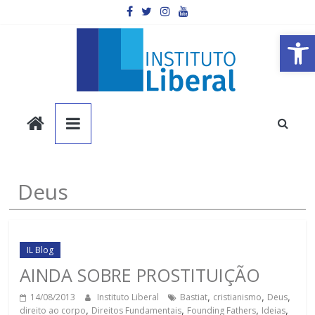
Pular
para
o
Barra de Ferramentas Aberta
conteúdo
Instituto
Liberal
Você
Deus
é
a
parte
mais
IL Blog
importante
AINDA SOBRE PROSTITUIÇÃO
da
14/08/2013
Instituto Liberal
Bastiat
,
cristianismo
,
Deus
,
sociedade.
direito ao corpo
,
Direitos Fundamentais
,
Founding Fathers
,
Ideias
,