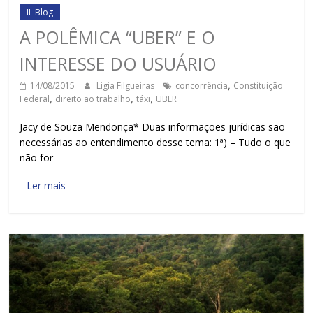
IL Blog
A POLÊMICA “UBER” E O
INTERESSE DO USUÁRIO
14/08/2015
Ligia Filgueiras
concorrência
,
Constituição
Federal
,
direito ao trabalho
,
táxi
,
UBER
Jacy de Souza Mendonça* Duas informações jurídicas são
necessárias ao entendimento desse tema: 1ª) – Tudo o que
não for
Ler mais