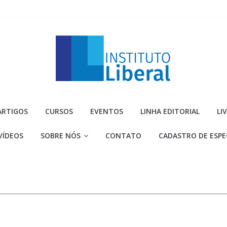
Instituto
ARTIGOS
CURSOS
EVENTOS
LINHA EDITORIAL
LI
Liberal
VÍDEOS
SOBRE NÓS
CONTATO
CADASTRO DE ESPE
Você
é
a
parte
mais
importante
da