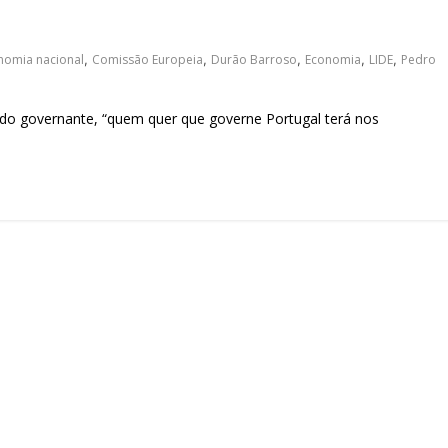
sociedade.
E
nomia nacional
,
Comissão Europeia
,
Durão Barroso
,
Economia
,
LIDE
,
Pedro
 do governante, “quem quer que governe Portugal terá nos