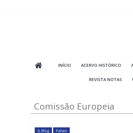
Pular
para
o
conteúdo
INÍCIO
ACERVO HISTÓRICO
REVISTA NOTAS
Comissão Europeia
IL Blog
Países