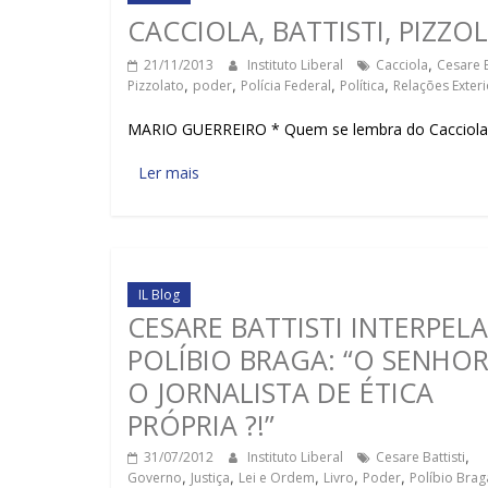
CACCIOLA, BATTISTI, PIZZ
21/11/2013
Instituto Liberal
Cacciola
,
Cesare B
Pizzolato
,
poder
,
Polícia Federal
,
Política
,
Relações Exter
MARIO GUERREIRO * Quem se lembra do Cacciola? 
Ler mais
IL Blog
CESARE BATTISTI INTERPELA
POLÍBIO BRAGA: “O SENHOR
O JORNALISTA DE ÉTICA
PRÓPRIA ?!”
31/07/2012
Instituto Liberal
Cesare Battisti
,
Governo
,
Justiça
,
Lei e Ordem
,
Livro
,
Poder
,
Políbio Brag