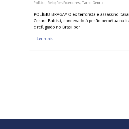
Política
,
Relações Exteriores
,
Tarso Genro
POLÍBIO BRAGA* O ex-terrorista e assassino itali
Cesare Battisti, condenado à prisão perpétua na Itá
e refugiado no Brasil por
Ler mais