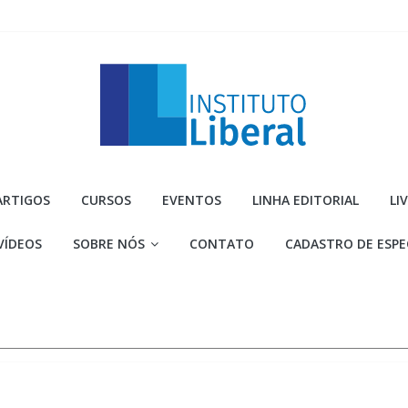
Instituto
ARTIGOS
CURSOS
EVENTOS
LINHA EDITORIAL
LI
Liberal
VÍDEOS
SOBRE NÓS
CONTATO
CADASTRO DE ESPE
Você
é
a
parte
mais
importante
da