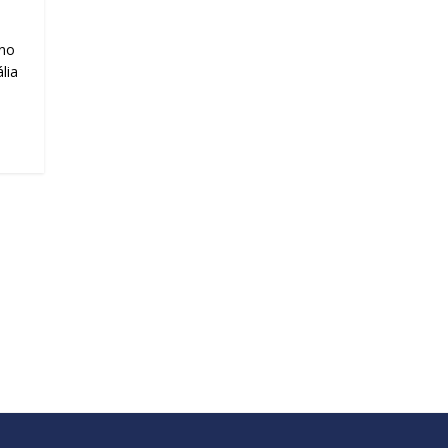
ano
lia