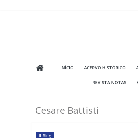
Pular
para
o
conteúdo
INÍCIO
ACERVO HISTÓRICO
REVISTA NOTAS
Cesare Battisti
IL Blog