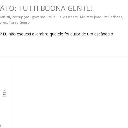
sociedade.
OLATO: TUTTI BUONA GENTE!
attisti
,
corrupção
,
governo
,
Itália
,
Lei e Ordem
,
Ministro Joaquim Barbosa
,
iores
,
Tarso Genro
Eu não esqueci e lembro que ele foi autor de um escândalo
 É
a
,