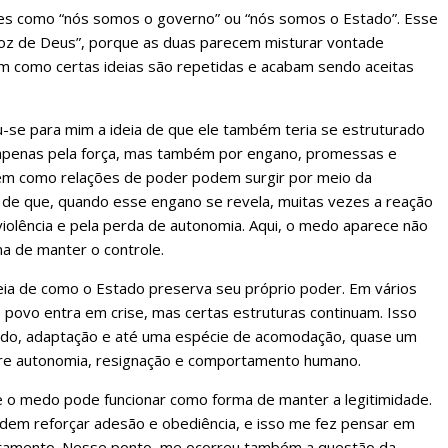
es como “nós somos o governo” ou “nós somos o Estado”. Esse
voz de Deus”, porque as duas parecem misturar vontade
em como certas ideias são repetidas e acabam sendo aceitas
u-se para mim a ideia de que ele também teria se estruturado
 apenas pela força, mas também por engano, promessas e
em como relações de poder podem surgir por meio da
o de que, quando esse engano se revela, muitas vezes a reação
violência e pela perda de autonomia. Aqui, o medo aparece não
 de manter o controle.
eia de como o Estado preserva seu próprio poder. Em vários
o povo entra em crise, mas certas estruturas continuam. Isso
medo, adaptação e até uma espécie de acomodação, quase um
sobre autonomia, resignação e comportamento humano.
 o medo pode funcionar como forma de manter a legitimidade.
dem reforçar adesão e obediência, e isso me fez pensar em
rtamento. Nesse ponto, me ocorreu também a questão da