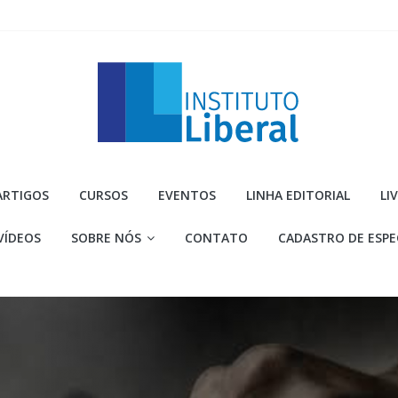
Instituto
ARTIGOS
CURSOS
EVENTOS
LINHA EDITORIAL
LI
Liberal
VÍDEOS
SOBRE NÓS
CONTATO
CADASTRO DE ESPE
Você
é
a
parte
mais
importante
da