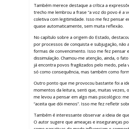
Também merece destaque a crítica a expressõ
trecho me lembrou a frase “a voz do povo é a 
coletiva com legitimidade. Isso me fez pensar 
quase automaticamente, sem muita reflexão.
No capítulo sobre a origem do Estado, destaco
por processos de conquista e subjugação, não
formas de convencimento. Isso me fez pensar 
dissimulação. Chamou-me atenção, ainda, o fat
já encontra povos fragilizados pelo medo, pela 
só como consequência, mas também como forma
Outro ponto que me provocou bastante foi a id
momentos da leitura, senti que, muitas vezes, 
me levou a pensar em algo mais psicológico: 
“aceita que dói menos”. Isso me fez refletir 
Também é interessante observar a ideia de que
O autor sugere que ameaças e inseguranças po
como narrativas de medo influenciam o compo