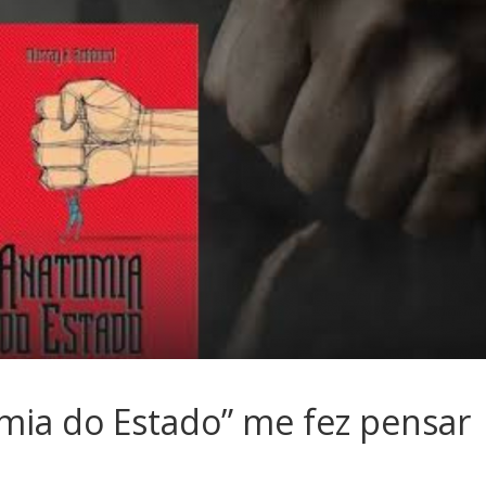
sociedade.
omia do Estado” me fez pensar