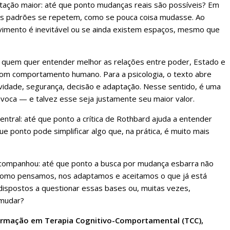
etação maior: até que ponto mudanças reais são possíveis? Em
os padrões se repetem, como se pouca coisa mudasse. Ao
mento é inevitável ou se ainda existem espaços, mesmo que
 quem quer entender melhor as relações entre poder, Estado e
com comportamento humano. Para a psicologia, o texto abre
ividade, segurança, decisão e adaptação. Nesse sentido, é uma
ovoca — e talvez esse seja justamente seu maior valor.
ntral: até que ponto a crítica de Rothbard ajuda a entender
e ponto pode simplificar algo que, na prática, é muito mais
 acompanhou: até que ponto a busca por mudança esbarra não
como pensamos, nos adaptamos e aceitamos o que já está
dispostos a questionar essas bases ou, muitas vezes,
 mudar?
 formação em Terapia Cognitivo-Comportamental (TCC),