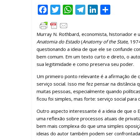
F
T
W
T
Li
C
ac
w
h
el
n
o
e
itt
at
e
k
m
Murray N. Rothbard, economista, historiador e 
b
er
s
gr
e
p
Anatomia do Estado
(
Anatomy of the State
, 197
o
A
a
dI
ar
questionando a ideia de que ele se confunde 
o
p
m
n
til
bem comum. Em um texto curto e direto, o aut
sua legitimidade e como preserva seu poder.
k
p
h
ar
Um primeiro ponto relevante é a afirmação de 
serviço social. Isso me fez pensar na distância 
muitas pessoas, especialmente quando política
ficou foi simples, mas forte: serviço social para
Outro aspecto interessante é a ideia de que o E
uma reflexão sobre processos atuais de privat
bem mais complexa do que uma simples oposiçã
ideias do autor também podem ser confrontadas