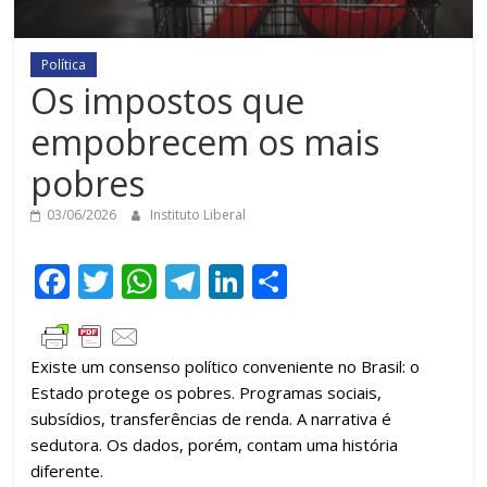
Política
Os impostos que
empobrecem os mais
pobres
03/06/2026
Instituto Liberal
F
T
W
T
Li
C
ac
w
h
el
n
o
e
itt
at
e
k
m
Existe um consenso político conveniente no Brasil: o
b
er
s
gr
e
p
Estado protege os pobres. Programas sociais,
o
A
a
dI
ar
subsídios, transferências de renda. A narrativa é
o
p
m
n
til
sedutora. Os dados, porém, contam uma história
diferente.