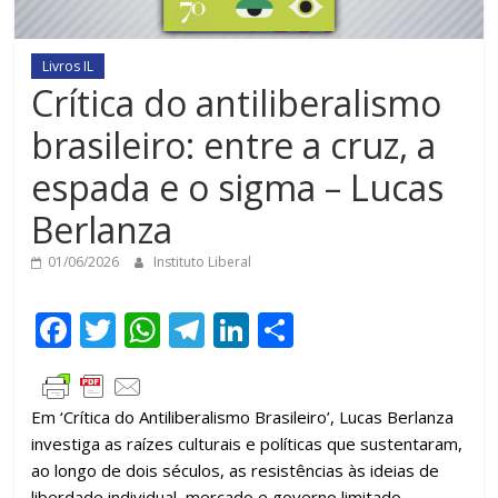
Livros IL
Crítica do antiliberalismo
brasileiro: entre a cruz, a
espada e o sigma – Lucas
Berlanza
01/06/2026
Instituto Liberal
F
T
W
T
Li
C
ac
w
h
el
n
o
e
itt
at
e
k
m
Em ‘Crítica do Antiliberalismo Brasileiro’, Lucas Berlanza
b
er
s
gr
e
p
investiga as raízes culturais e políticas que sustentaram,
o
A
a
dI
ar
ao longo de dois séculos, as resistências às ideias de
liberdade individual, mercado e governo limitado.