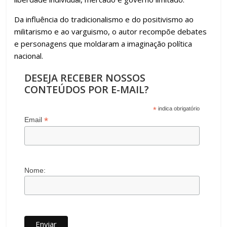
o
p
m
n
til
k
p
h
Da influência do tradicionalismo e do positivismo ao
ar
militarismo e ao varguismo, o autor recompõe debates
e personagens que moldaram a imaginação política
nacional.
DESEJA RECEBER NOSSOS
CONTEÚDOS POR E-MAIL?
*
indica obrigatório
*
Email
Nome: