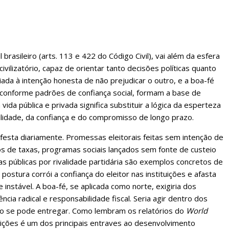
 brasileiro (arts. 113 e 422 do Código Civil), vai além da esfera
vilizatório, capaz de orientar tanto decisões políticas quanto
iada à intenção honesta de não prejudicar o outro, e a boa-fé
e conforme padrões de confiança social, formam a base de
 vida pública e privada significa substituir a lógica da esperteza
ilidade, da confiança e do compromisso de longo prazo.
ifesta diariamente. Promessas eleitorais feitas sem intenção de
os de taxas, programas sociais lançados sem fonte de custeio
cas públicas por rivalidade partidária são exemplos concretos de
 postura corrói a confiança do eleitor nas instituições e afasta
nstável. A boa-fé, se aplicada como norte, exigiria dos
ia radical e responsabilidade fiscal. Seria agir dentro dos
não se pode entregar. Como lembram os relatórios do
World
ituições é um dos principais entraves ao desenvolvimento