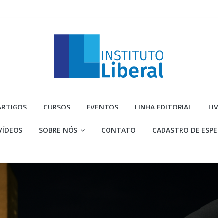
Instituto
ARTIGOS
CURSOS
EVENTOS
LINHA EDITORIAL
LI
Liberal
VÍDEOS
SOBRE NÓS
CONTATO
CADASTRO DE ESPE
Você
é
a
parte
mais
importante
da