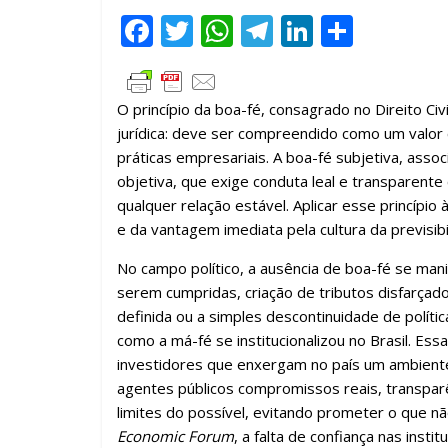
F
T
W
T
Li
C
ac
w
h
el
n
o
e
itt
at
e
k
m
O princípio da boa-fé, consagrado no Direito Civil
b
er
s
gr
e
p
jurídica: deve ser compreendido como um valor ci
o
A
a
dI
ar
práticas empresariais. A boa-fé subjetiva, assoc
o
p
m
n
til
objetiva, que exige conduta leal e transparent
qualquer relação estável. Aplicar esse princípio à
k
p
h
e da vantagem imediata pela cultura da previsib
ar
No campo político, a ausência de boa-fé se man
serem cumpridas, criação de tributos disfarçad
definida ou a simples descontinuidade de políti
como a má-fé se institucionalizou no Brasil. Essa
investidores que enxergam no país um ambiente i
agentes públicos compromissos reais, transparênc
limites do possível, evitando prometer o que 
Economic Forum
, a falta de confiança nas inst