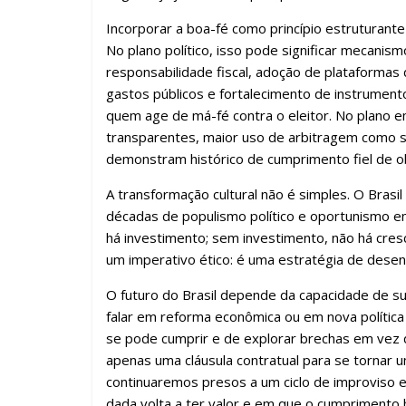
Incorporar a boa-fé como princípio estruturante
No plano político, isso pode significar mecanis
responsabilidade fiscal, adoção de plataforma
gastos públicos e fortalecimento de instrumen
quem age de má-fé contra o eleitor. No plano em
transparentes, maior uso de arbitragem como so
demonstram histórico de cumprimento fiel de o
A transformação cultural não é simples. O Brasil
décadas de populismo político e oportunismo em
há investimento; sem investimento, não há cres
um imperativo ético: é uma estratégia de desen
O futuro do Brasil depende da capacidade de subs
falar em reforma econômica ou em nova polític
se pode cumprir e de explorar brechas em vez 
apenas uma cláusula contratual para se tornar um
continuaremos presos a um ciclo de improviso 
dada volta a ter valor e em que o cumprimento