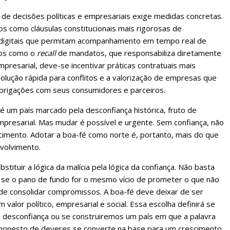
 de decisões políticas e empresariais exige medidas concretas.
mos como cláusulas constitucionais mais rigorosas de
s digitais que permitam acompanhamento em tempo real de
tos como o
recall
de mandatos, que responsabiliza diretamente
presarial, deve-se incentivar práticas contratuais mais
lução rápida para conflitos e a valorização de empresas que
brigações com seus consumidores e parceiros.
 é um país marcado pela desconfiança histórica, fruto de
presarial. Mas mudar é possível e urgente. Sem confiança, não
cimento. Adotar a boa-fé como norte é, portanto, mais do que
volvimento.
tituir a lógica da malícia pela lógica da confiança. Não basta
a se o pano de fundo for o mesmo vício de prometer o que não
de consolidar compromissos. A boa-fé deve deixar de ser
 valor político, empresarial e social. Essa escolha definirá se
e desconfiança ou se construiremos um país em que a palavra
 honesto de deveres se converte na base para um crescimento