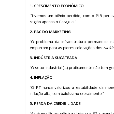
ar
1. CRESCIMENTO ECONÔMICO
“Tivemos um biênio perdido, com o PIB per 
região apenas o Paraguai.”
2. PAC DO MARKETING
“O problema da infraestrutura permanece in
empurram para as piores colocações dos
ranki
3. INDÚSTRIA SUCATEADA
“O setor industrial (…) praticamente não tem 
4. INFLAÇÃO
“O PT nunca valorizou a estabilidade da moe
inflação alta, com baixíssimo crescimento.”
5. PERDA DA CREDIBILIDADE
“A má gestão econômica obrigou o PT a manobra