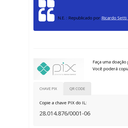
N.E. : Republicado por
Ricardo Setti 
Faça uma doação p
Você poderá copia
CHAVE PIX
QR CODE
Copie a chave PIX do IL:
28.014.876/0001-06