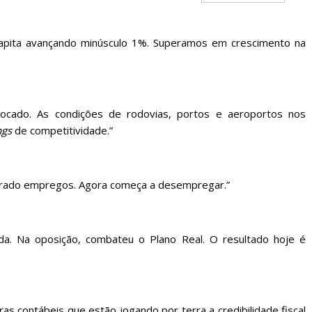
capita avançando minúsculo 1%. Superamos em crescimento na
tocado. As condições de rodovias, portos e aeroportos nos
ngs
de competitividade.”
gerado empregos. Agora começa a desempregar.”
da. Na oposição, combateu o Plano Real. O resultado hoje é
s contábeis que estão jogando por terra a credibilidade fiscal