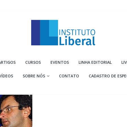
Instituto
ARTIGOS
CURSOS
EVENTOS
LINHA EDITORIAL
LI
Liberal
VÍDEOS
SOBRE NÓS
CONTATO
CADASTRO DE ESPE
Você
é
a
parte
mais
importante
da