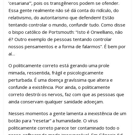
‘cesariana’”, pois os transgêneros podem se ofender.
Essa gente realmente não sé dá conta do ridículo, do
relativismo, do autoritarismo que defendem! Estão
tentando controlar o mundo, confundir tudo. Como disse
o bispo católico de Portsmouth: “Isto é Orwelliano, não
é? Outro exemplo de pessoas tentando controlar
nossos pensamentos e a forma de falarmos”. É bem por
aí…
O politicamente correto está gerando uma prole
mimada, ressentida, frágil e psicologicamente
perturbada. É uma doença gravíssima que altera e
confunde a existência. Pior ainda, o politicamente
correto destrói os nervos, faz com que as pessoas que
ainda conservam qualquer sanidade adoeçam.
Nesses momentos a gente lamenta a inexistência de um
botão para “resetar” a humanidade. O vírus
politicamente correto parece ter contaminado todo o
nosso
software
de modo irrecuperável. Em Gênesis 6:6