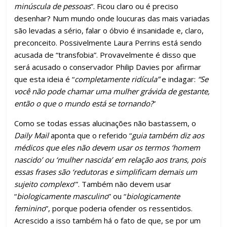
minúscula de pessoas
”. Ficou claro ou é preciso
desenhar? Num mundo onde loucuras das mais variadas
são levadas a sério, falar o óbvio é insanidade e, claro,
preconceito. Possivelmente Laura Perrins está sendo
acusada de “transfobia”. Provavelmente é disso que
será acusado o conservador Philip Davies por afirmar
que esta ideia é “
completamente ridícula”
e indagar:
“Se
você não pode chamar uma mulher grávida de gestante,
então o que o mundo está se tornando?
”
Como se todas essas alucinações não bastassem, o
Daily Mail
aponta que o referido “
guia também diz aos
médicos que eles não devem usar os termos ‘homem
nascido’ ou ‘mulher nascida’ em relação aos trans, pois
essas frases são ‘redutoras e simplificam demais um
sujeito complexo
’”. Também não devem usar
“
biologicamente masculino
” ou “
biologicamente
feminino
”, porque poderia ofender os ressentidos.
Acrescido a isso também há o fato de que, se por um