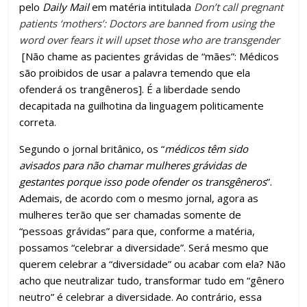
k
p
h
pelo
Daily Mail
em matéria intitulada
Don’t call pregnant
ar
patients ‘mothers’: Doctors are banned from using the
word over fears it will upset those who are transgender
[Não chame as pacientes grávidas de “mães”: Médicos
são proibidos de usar a palavra temendo que ela
ofenderá os trangêneros]. É a liberdade sendo
decapitada na guilhotina da linguagem politicamente
correta.
Segundo o jornal britânico, os “
médicos têm sido
avisados para não chamar mulheres grávidas de
gestantes porque isso pode ofender os transgêneros
”.
Ademais, de acordo com o mesmo jornal, agora as
mulheres terão que ser chamadas somente de
“pessoas grávidas” para que, conforme a matéria,
possamos “celebrar a diversidade”. Será mesmo que
querem celebrar a “diversidade” ou acabar com ela? Não
acho que neutralizar tudo, transformar tudo em “gênero
neutro” é celebrar a diversidade. Ao contrário, essa