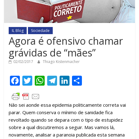
IL Blog
Sociedade
Agora é ofensivo chamar
grávidas de “mães”
02/02/2017
Thiago Kistenmacher
F
T
W
T
Li
C
ac
w
h
el
n
o
e
itt
at
e
k
m
Não sei aonde essa epidemia politicamente correta vai
b
er
s
gr
e
p
parar. Quem conserva o mínimo de sanidade fica
o
A
a
dI
ar
revoltado quando se depara com o tipo de estupidez
o
p
m
n
til
sobre a qual discutiremos a seguir. Mas vamos lá,
novamente, analisar a paranoia publicada esta semana