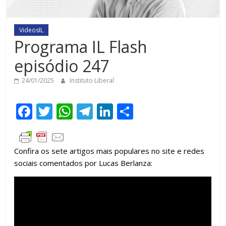
VideosIL
Programa IL Flash
episódio 247
24/01/2025
Instituto Liberal
F
T
W
T
Li
C
ac
w
h
el
n
o
e
itt
at
e
k
m
Confira os sete artigos mais populares no site e redes
b
er
s
gr
e
p
sociais comentados por Lucas Berlanza:
o
A
a
dI
ar
o
p
m
n
til
k
p
h
ar