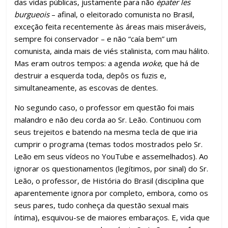
das vidas públicas, justamente para não
épater les
burgueois
– afinal, o eleitorado comunista no Brasil,
exceção feita recentemente às áreas mais miseráveis,
sempre foi conservador – e não “caía bem” um
comunista, ainda mais de viés stalinista, com mau hálito.
Mas eram outros tempos: a agenda
woke
, que há de
destruir a esquerda toda, depôs os fuzis e,
simultaneamente, as escovas de dentes.
No segundo caso, o professor em questão foi mais
malandro e não deu corda ao Sr. Leão. Continuou com
seus trejeitos e batendo na mesma tecla de que iria
cumprir o programa (temas todos mostrados pelo Sr.
Leão em seus vídeos no YouTube e assemelhados). Ao
ignorar os questionamentos (legítimos, por sinal) do Sr.
Leão, o professor, de História do Brasil (disciplina que
aparentemente ignora por completo, embora, como os
seus pares, tudo conheça da questão sexual mais
íntima), esquivou-se de maiores embaraços. E, vida que