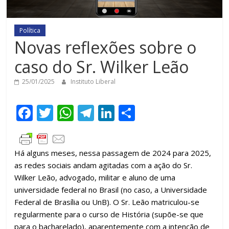
Política
Novas reflexões sobre o
caso do Sr. Wilker Leão
25/01/2025
Instituto Liberal
F
T
W
T
Li
C
ac
w
h
el
n
o
e
itt
at
e
k
m
Há alguns meses, nessa passagem de 2024 para 2025,
b
er
s
gr
e
p
as redes sociais andam agitadas com a ação do Sr.
o
A
a
dI
ar
Wilker Leão, advogado, militar e aluno de uma
o
p
m
n
til
universidade federal no Brasil (no caso, a Universidade
Federal de Brasília ou UnB). O Sr. Leão matriculou-se
k
p
h
regularmente para o curso de História (supõe-se que
ar
para o bacharelado), aparentemente com a intenção de