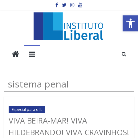
Pular
para
o
Barra de Ferramentas Aberta
conteúdo
Instituto
Liberal
Você
sistema penal
é
a
parte
mais
Especial para o IL
importante
VIVA BEIRA-MAR! VIVA
da
HILDEBRANDO! VIVA CRAVINHOS!
sociedade.