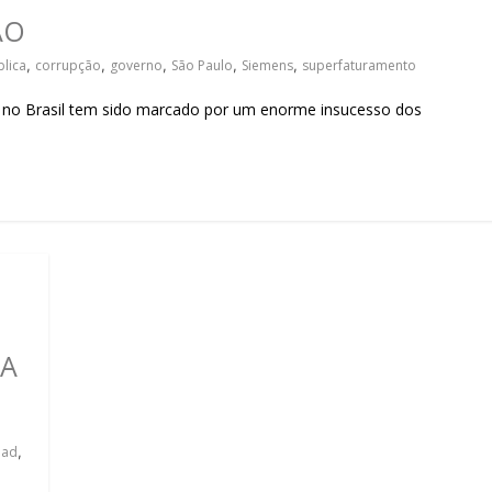
sociedade.
ÃO
lica
,
corrupção
,
governo
,
São Paulo
,
Siemens
,
superfaturamento
o Brasil tem sido marcado por um enorme insucesso dos
 A
uad
,