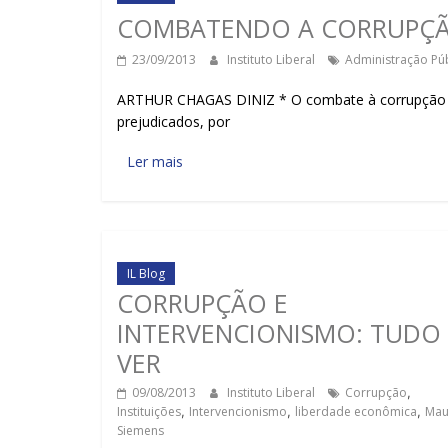
COMBATENDO A CORRUPÇ
23/09/2013
Instituto Liberal
Administração Púb
ARTHUR CHAGAS DINIZ * O combate à corrupção n
prejudicados, por
Ler mais
IL Blog
CORRUPÇÃO E
INTERVENCIONISMO: TUDO
VER
09/08/2013
Instituto Liberal
Corrupção
,
Instituições
,
Intervencionismo
,
liberdade econômica
,
Ma
Siemens