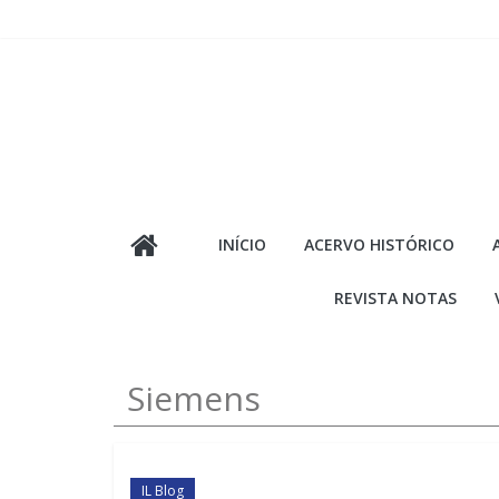
Pular
para
o
conteúdo
INÍCIO
ACERVO HISTÓRICO
REVISTA NOTAS
Siemens
IL Blog