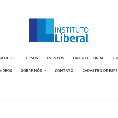
Instituto
ARTIGOS
CURSOS
EVENTOS
LINHA EDITORIAL
LI
Liberal
VÍDEOS
SOBRE NÓS
CONTATO
CADASTRO DE ESPE
Você
é
a
parte
mais
importante
da