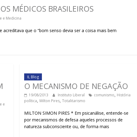
sociedade.
 OS MÉDICOS BRASILEIROS
e e Medicina
e acreditava que o “bom senso devia ser a coisa mais bem
IL Blog
M
O MECANISMO DE NEGAÇÃO
19/08/2013
Instituto Liberal
comunismo
,
História
política
,
Milton Pires
,
Totalitarismo
e e
MILTON SIMON PIRES * Em psicanálise, entende-se
por mecanismos de defesa aqueles processos de
natureza subconsciente ou, de forma mais