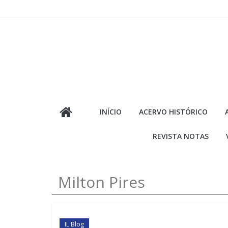
Pular
para
o
conteúdo
INÍCIO
ACERVO HISTÓRICO
REVISTA NOTAS
Milton Pires
IL Blog