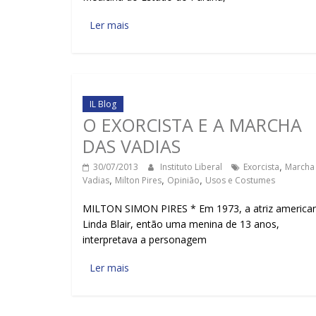
Ler mais
IL Blog
O EXORCISTA E A MARCHA
DAS VADIAS
30/07/2013
Instituto Liberal
Exorcista
,
Marcha
Vadias
,
Milton Pires
,
Opinião
,
Usos e Costumes
MILTON SIMON PIRES * Em 1973, a atriz america
Linda Blair, então uma menina de 13 anos,
interpretava a personagem
Ler mais