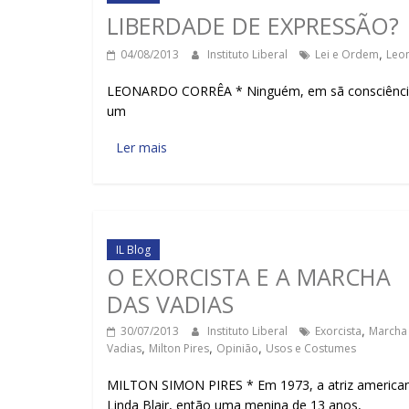
LIBERDADE DE EXPRESSÃO?
04/08/2013
Instituto Liberal
Lei e Ordem
,
Leo
LEONARDO CORRÊA * Ninguém, em sã consciência, é 
um
Ler mais
IL Blog
O EXORCISTA E A MARCHA
DAS VADIAS
30/07/2013
Instituto Liberal
Exorcista
,
Marcha
Vadias
,
Milton Pires
,
Opinião
,
Usos e Costumes
MILTON SIMON PIRES * Em 1973, a atriz america
Linda Blair, então uma menina de 13 anos,