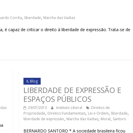
sociedade.
nardo Corrêa
,
liberdade
,
Marcha das Vadias
capaz de criticar o direito à liberdade de expressão. Trata-se de
IL Blog
LIBERDADE DE EXPRESSÃO E
ESPAÇOS PÚBLICOS
 das
29/07/2013
Instituto Liberal
Direitos de
Propriedade
,
Direitos Fundamentais
,
Lei e Ordem
,
liberdade
,
liberdade de expressão
,
Marcha das Vadias
,
Moral
,
Santoro
na
BERNARDO SANTORO * A sociedade brasileira ficou