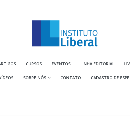
Instituto
ARTIGOS
CURSOS
EVENTOS
LINHA EDITORIAL
LI
Liberal
VÍDEOS
SOBRE NÓS
CONTATO
CADASTRO DE ESPE
Você
é
a
parte
mais
importante
da