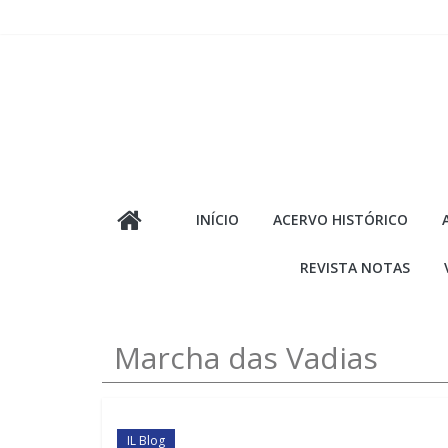
Pular
para
o
conteúdo
INÍCIO
ACERVO HISTÓRICO
REVISTA NOTAS
Marcha das Vadias
IL Blog