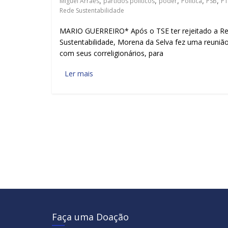
Miguel Arraes
,
partidos políticos
,
poder
,
Política
,
PSB
,
PT
Rede Sustentabilidade
MARIO GUERREIRO* Após o TSE ter rejeitado a R
Sustentabilidade, Morena da Selva fez uma reuniã
com seus correligionários, para
Ler mais
Faça uma Doação