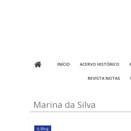
Pular
para
o
conteúdo
INÍCIO
ACERVO HISTÓRICO
REVISTA NOTAS
Marina da Silva
IL Blog