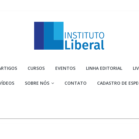
Instituto
ARTIGOS
CURSOS
EVENTOS
LINHA EDITORIAL
LI
Liberal
VÍDEOS
SOBRE NÓS
CONTATO
CADASTRO DE ESPE
Você
é
a
parte
mais
importante
da