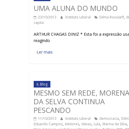
UMA ALUNA DO MUNDO
23/10/2013
Instituto Liberal
Dilma Rousseff
,
d
capita
ARTHUR CHAGAS DINIZ * Esta foi a expressão usada 
reagindo
Ler mais
IL Blog
MESMO SEM REDE, MOREN
DA SELVA CONTINUA
PESCANDO
11/10/2013
Instituto Liberal
democracia
,
Dilm
Eduardo Campos
,
eleitores
,
Ideias
,
Lula
,
Marina da Silva
,