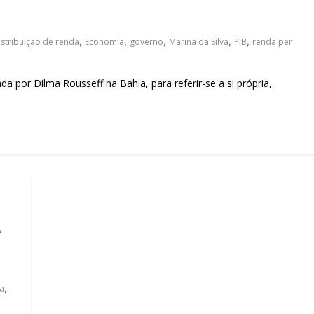
sociedade.
istribuição de renda
,
Economia
,
governo
,
Marina da Silva
,
PIB
,
renda per
por Dilma Rousseff na Bahia, para referir-se a si própria,
A
a
,