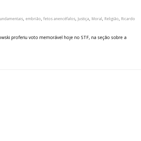
sociedade.
Fundamentais
,
embrião
,
fetos anencéfalos
,
Justiça
,
Moral
,
Religião
,
Ricardo
ki proferiu voto memorável hoje no STF, na seção sobre a