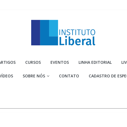
Instituto
ARTIGOS
CURSOS
EVENTOS
LINHA EDITORIAL
LI
Liberal
VÍDEOS
SOBRE NÓS
CONTATO
CADASTRO DE ESPE
Você
é
a
parte
mais
importante
da