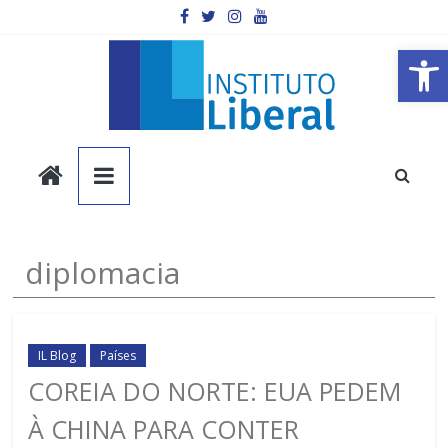
Pular
para
o
Barra de Ferramentas Aberta
conteúdo
Instituto
Liberal
Você
diplomacia
é
a
parte
mais
IL Blog
Países
importante
COREIA DO NORTE: EUA PEDEM
da
À CHINA PARA CONTER
sociedade.