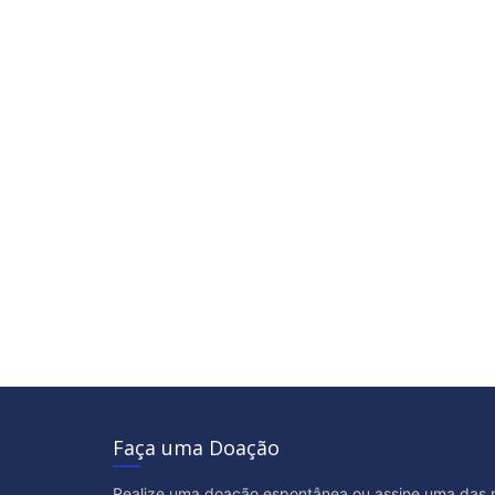
Faça uma Doação
Realize uma doação espontânea ou assine uma das 