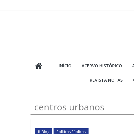
Pular
para
o
conteúdo
INÍCIO
ACERVO HISTÓRICO
REVISTA NOTAS
centros urbanos
IL Blog
Políticas Públicas