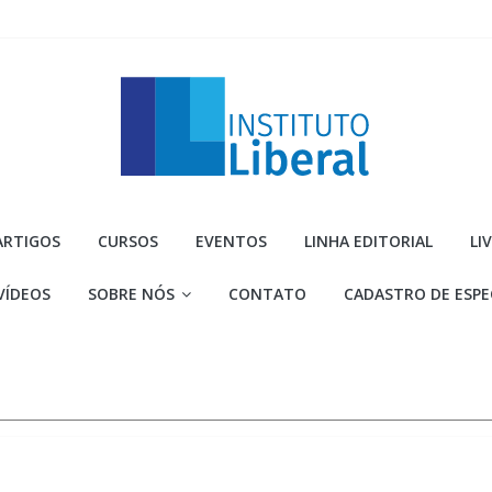
Instituto
ARTIGOS
CURSOS
EVENTOS
LINHA EDITORIAL
LI
Liberal
VÍDEOS
SOBRE NÓS
CONTATO
CADASTRO DE ESPE
Você
é
a
parte
mais
importante
da