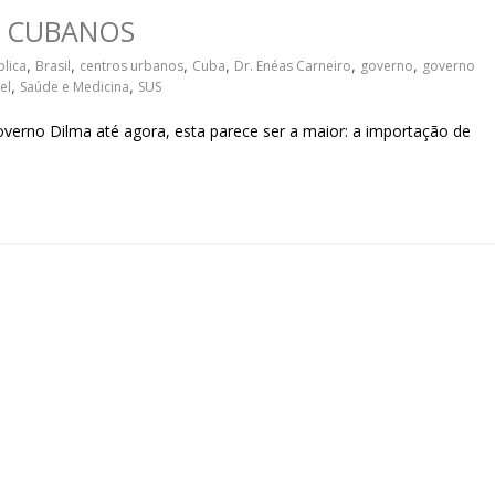
sociedade.
S CUBANOS
lica
,
Brasil
,
centros urbanos
,
Cuba
,
Dr. Enéas Carneiro
,
governo
,
governo
el
,
Saúde e Medicina
,
SUS
rno Dilma até agora, esta parece ser a maior: a importação de