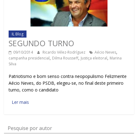
IL Blog
SEGUNDO TURNO
09/10/2014
Ricardo Vélez-Rodríguez
Aécio Neves
,
campanha presidencial
,
Dilma Rousseff
,
Justiça eleitoral
,
Marina
Silva
Patriotismo e bom senso contra neopopulismo Felizmente
Aécio Neves, do PSDB, elegeu-se, no final deste primeiro
turno, como o candidato
Ler mais
Pesquise por autor