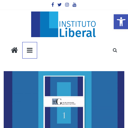
Pular
para
o
Barra de Ferramentas Aberta
conteúdo
Instituto
Liberal
Você
é
a
parte
mais
importante
da
sociedade.