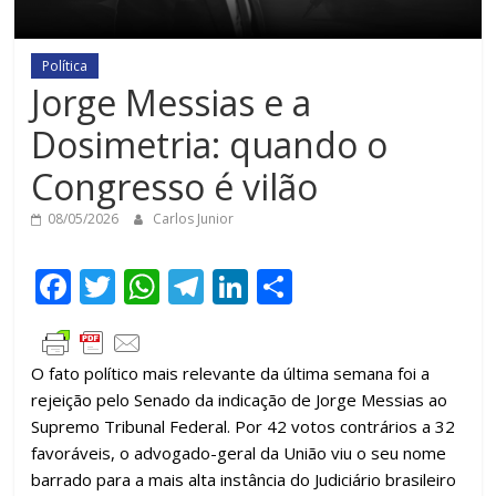
Política
Jorge Messias e a
Dosimetria: quando o
Congresso é vilão
08/05/2026
Carlos Junior
F
T
W
T
Li
C
ac
w
h
el
n
o
e
itt
at
e
k
m
O fato político mais relevante da última semana foi a
b
er
s
gr
e
p
rejeição pelo Senado da indicação de Jorge Messias ao
o
A
a
dI
ar
Supremo Tribunal Federal. Por 42 votos contrários a 32
o
p
m
n
til
favoráveis, o advogado-geral da União viu o seu nome
barrado para a mais alta instância do Judiciário brasileiro