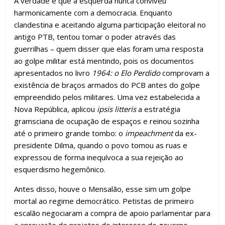
A verdade é que a esquerda nunca conviveu
harmonicamente com a democracia. Enquanto
clandestina e aceitando alguma participação eleitoral no
antigo PTB, tentou tomar o poder através das
guerrilhas – quem disser que elas foram uma resposta
ao golpe militar está mentindo, pois os documentos
apresentados no livro
1964: o Elo Perdido
comprovam a
existência de braços armados do PCB antes do golpe
empreendido pelos militares. Uma vez estabelecida a
Nova República, aplicou
ipsis litteris
a estratégia
gramsciana de ocupação de espaços e reinou sozinha
até o primeiro grande tombo: o
impeachment
da ex-
presidente Dilma, quando o povo tomou as ruas e
expressou de forma inequívoca a sua rejeição ao
esquerdismo hegemônico.
Antes disso, houve o Mensalão, esse sim um golpe
mortal ao regime democrático. Petistas de primeiro
escalão negociaram a compra de apoio parlamentar para