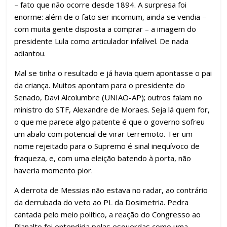
k
p
h
– fato que não ocorre desde 1894. A surpresa foi
ar
enorme: além de o fato ser incomum, ainda se vendia –
com muita gente disposta a comprar – a imagem do
presidente Lula como articulador infalível. De nada
adiantou.
Mal se tinha o resultado e já havia quem apontasse o pai
da criança. Muitos apontam para o presidente do
Senado, Davi Alcolumbre (UNIÃO-AP); outros falam no
ministro do STF, Alexandre de Moraes. Seja lá quem for,
o que me parece algo patente é que o governo sofreu
um abalo com potencial de virar terremoto. Ter um
nome rejeitado para o Supremo é sinal inequívoco de
fraqueza, e, com uma eleição batendo à porta, não
haveria momento pior.
A derrota de Messias não estava no radar, ao contrário
da derrubada do veto ao PL da Dosimetria. Pedra
cantada pelo meio político, a reação do Congresso ao
Planalto foi entendida pelas esquerdas como uma