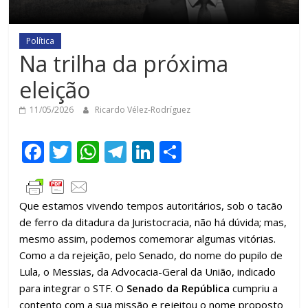
Política
Na trilha da próxima
eleição
11/05/2026
Ricardo Vélez-Rodríguez
F
T
W
T
Li
C
ac
w
h
el
n
o
e
itt
at
e
k
m
Que estamos vivendo tempos autoritários, sob o tacão
b
er
s
gr
e
p
de ferro da ditadura da Juristocracia, não há dúvida; mas,
o
A
a
dI
ar
mesmo assim, podemos comemorar algumas vitórias.
o
p
m
n
til
Como a da rejeição, pelo Senado, do nome do pupilo de
Lula, o Messias, da Advocacia-Geral da União, indicado
k
p
h
para integrar o STF. O
Senado da República
cumpriu a
ar
contento com a sua missão e rejeitou o nome proposto