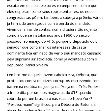
escutarem os seus eleitores e cumprirem com o que
eles esperam como seus representantes, os nossos
congressistas põem, também, a cabeça a prêmio. Vários
já têm sido ameaçados com a perda do mandato.
Vivemos, afinal de contas, numa ditadura tão nojenta
como a que se instalou nos anos 1960 do século
passado, ao ensejo do AI-5, porque o deputado ou o
senador que contrariar os interesses da casta
dominante fica em risco de ver o seu mandato cassado
pela suprema Juristocracia, como já aconteceu com o
deputado Daniel Silveira.
Lembro-me daquela jovem cabeleireira, Débora, que
protestou contra os juízes corruptos escrevendo com
batom na estátua da Justiça da Praça dos Três Poderes,
a frase dita por um dos magnatas do
STF
quando
cobrado por um brasileiro nas ruas de Nova York?
“Perdeu, mané” significou, para Débora do Batom, a
absurda condenação a 14 anos de prisão! A imagem da