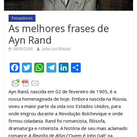
Pensadores
As melhores frases de
Ayn Rand
08/05/2026
João Luiz Mauad
F
T
W
T
Li
C
ac
w
h
el
n
o
e
itt
at
e
k
m
Ayn Rand, nascida em 02 de fevereiro de 1905, é a
b
er
s
gr
e
p
nossa homenageada de hoje. Embora nascida na Rússia,
o
A
a
dI
ar
viveu a maior parte da vida nos Estados Unidos, para
o
p
m
n
til
onde imigrou durante a Revolução Bolchevique e onde
firmou cidadania. Rand foi romancista, filósofa,
k
p
h
dramaturga e roteirista. A história de seu mais aclamado
ar
romance
A Revolta de Atlas
(‘Quem é John Galt’ na