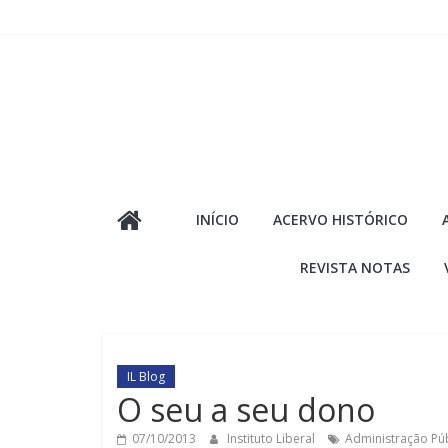
Pular
para
o
conteúdo
INÍCIO
ACERVO HISTÓRICO
REVISTA NOTAS
IL Blog
O seu a seu dono
07/10/2013
Instituto Liberal
Administração Púb