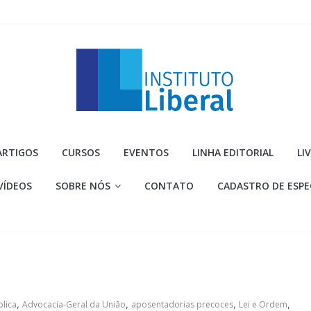
Instituto
ARTIGOS
CURSOS
EVENTOS
LINHA EDITORIAL
LI
Liberal
VÍDEOS
SOBRE NÓS
CONTATO
CADASTRO DE ESPE
Você
é
a
parte
mais
importante
da
lica
,
Advocacia-Geral da União
,
aposentadorias precoces
,
Lei e Ordem
,