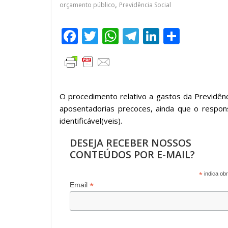
orçamento público
,
Previdência Social
F
T
W
T
Li
C
ac
w
h
el
n
o
e
itt
at
e
k
m
b
er
s
gr
e
p
o
A
a
dI
ar
O procedimento relativo a gastos da Previdênci
aposentadorias precoces, ainda que o respon
o
p
m
n
til
identificável(veis).
k
p
h
DESEJA RECEBER NOSSOS
ar
CONTEÚDOS POR E-MAIL?
*
indica obr
*
Email