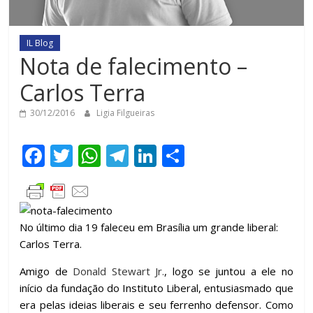
IL Blog
Nota de falecimento –
Carlos Terra
30/12/2016
Ligia Filgueiras
F
T
W
T
Li
C
ac
w
h
el
n
o
e
itt
at
e
k
m
b
er
s
gr
e
p
No último dia 19 faleceu em Brasília um grande liberal:
o
A
a
dI
ar
Carlos Terra.
o
p
m
n
til
Amigo de
Donald Stewart Jr.
, logo se juntou a ele no
k
p
h
início da fundação do Instituto Liberal, entusiasmado que
ar
era pelas ideias liberais e seu ferrenho defensor. Como