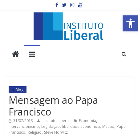
Pular
para
o
Barra de Ferramentas Aberta
conteúdo
Instituto
Liberal
Você
é
IL Blog
a
Mensagem ao Papa
parte
Francisco
mais
importante
31/07/2013
Instituto Liberal
Economia
,
da
Intervencionismo
,
Legislação
,
liberdade econômica
,
Mauad
,
Papa
sociedade.
Francisco
,
Religião
,
Steve Horwitz