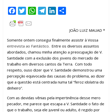
F
T
W
T
Li
C
ac
w
h
el
n
o
e
itt
at
e
k
m
JOÃO LUIZ MAUAD *
b
er
s
gr
e
p
o
A
a
dI
ar
Somente ontem consegui finalmente assistir à Vossa
entrevista ao Fantástico
. Entre os diversos assuntos
o
p
m
n
til
abordados, chamou minha atenção a preocupação de V.
k
p
h
Santidade com a exclusão dos jovens do mercado de
ar
trabalho em diversos cantos da Terra. Com todo
respeito, ouso dizer que V. Santidade demonstrou uma
percepção equivocada das causas do problema, ao dizer
que a questão está centrada numa tal “feroz idolatria do
dinheiro”.
Com as devidas vênias pela impertinência desse mero
pecador, me parece que escapa a V. Santidade o fato de
que o trabalho, seja ele juvenil ou adulto, é regido por