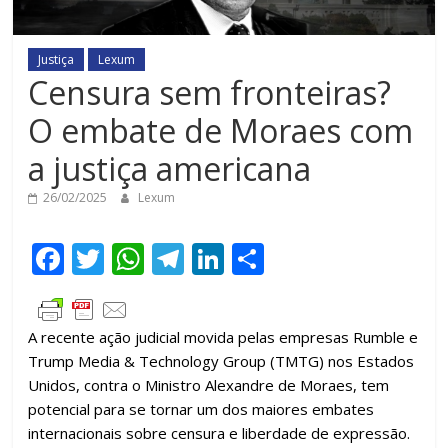
Justiça
Lexum
Censura sem fronteiras?
O embate de Moraes com
a justiça americana
26/02/2025
Lexum
F
T
W
T
Li
C
ac
w
h
el
n
o
e
itt
at
e
k
m
A recente ação judicial movida pelas empresas Rumble e
b
er
s
gr
e
p
Trump Media & Technology Group (TMTG) nos Estados
o
A
a
dI
ar
Unidos, contra o Ministro Alexandre de Moraes, tem
o
p
m
n
til
potencial para se tornar um dos maiores embates
internacionais sobre censura e liberdade de expressão.