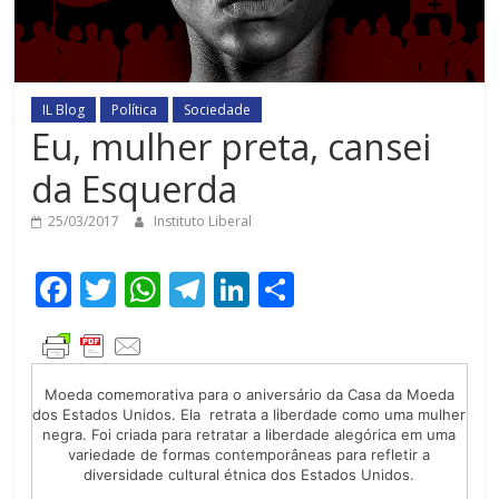
IL Blog
Política
Sociedade
Eu, mulher preta, cansei
da Esquerda
25/03/2017
Instituto Liberal
F
T
W
T
Li
C
ac
w
h
el
n
o
e
itt
at
e
k
m
b
er
s
gr
e
p
Moeda comemorativa para o aniversário da Casa da Moeda
dos Estados Unidos. Ela retrata a liberdade como uma mulher
o
A
a
dI
ar
negra. Foi criada para retratar a liberdade alegórica em uma
o
p
m
n
til
variedade de formas contemporâneas para refletir a
diversidade cultural étnica dos Estados Unidos.