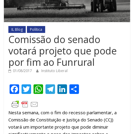
IL Blog
Política
Comissão do senado
votará projeto que pode
por fim ao Funrural
01/08/2017
Instituto Liberal
F
T
W
T
Li
C
ac
w
h
el
n
o
e
itt
at
e
k
m
Nesta semana, com o fim do recesso parlamentar, a
b
er
s
gr
e
p
Comissão de Constituição e Justiça do Senado (CCJ)
o
A
a
dI
ar
votará um importante projeto que pode diminuir