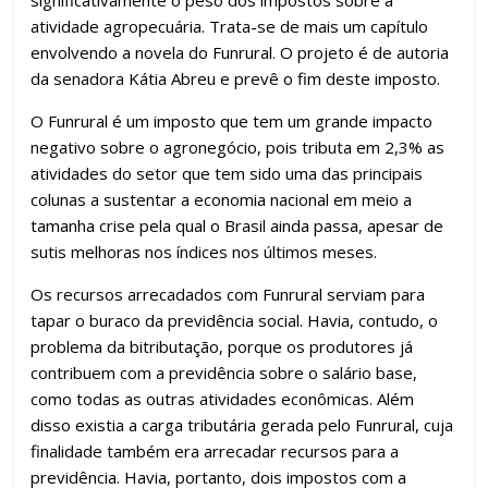
o
p
m
n
til
significativamente o peso dos impostos sobre a
atividade agropecuária. Trata-se de mais um capítulo
k
p
h
envolvendo a novela do Funrural. O projeto é de autoria
ar
da senadora Kátia Abreu e prevê o fim deste imposto.
O Funrural é um imposto que tem um grande impacto
negativo sobre o agronegócio, pois tributa em 2,3% as
atividades do setor que tem sido uma das principais
colunas a sustentar a economia nacional em meio a
tamanha crise pela qual o Brasil ainda passa, apesar de
sutis melhoras nos índices nos últimos meses.
Os recursos arrecadados com Funrural serviam para
tapar o buraco da previdência social. Havia, contudo, o
problema da bitributação, porque os produtores já
contribuem com a previdência sobre o salário base,
como todas as outras atividades econômicas. Além
disso existia a carga tributária gerada pelo Funrural, cuja
finalidade também era arrecadar recursos para a
previdência. Havia, portanto, dois impostos com a