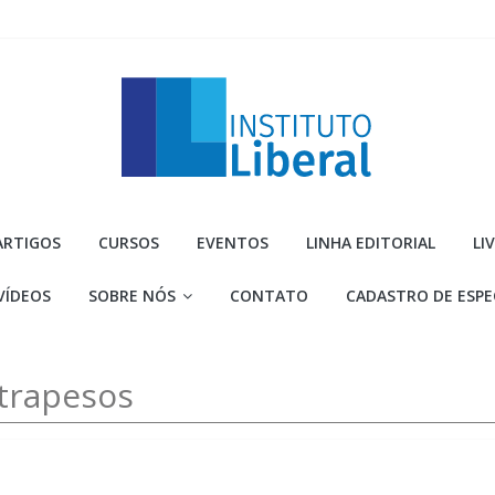
Instituto
ARTIGOS
CURSOS
EVENTOS
LINHA EDITORIAL
LI
Liberal
VÍDEOS
SOBRE NÓS
CONTATO
CADASTRO DE ESPE
Você
é
a
ntrapesos
parte
mais
importante
da