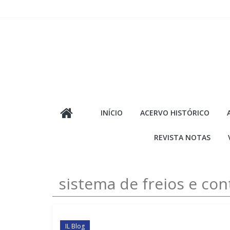
Pular
para
o
conteúdo
INÍCIO
ACERVO HISTÓRICO
REVISTA NOTAS
sistema de freios e co
IL Blog