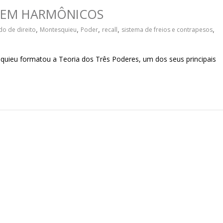
sociedade.
NEM HARMÔNICOS
do de direito
,
Montesquieu
,
Poder
,
recall
,
sistema de freios e contrapesos
,
u formatou a Teoria dos Três Poderes, um dos seus principais