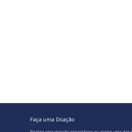
Faça uma Doação
Realize uma doação espontânea ou assine uma das 