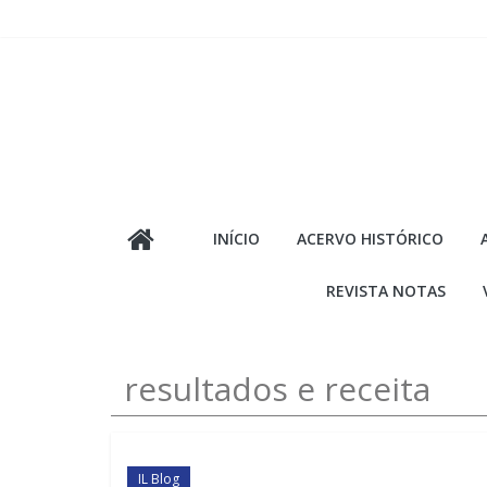
Pular
para
o
conteúdo
INÍCIO
ACERVO HISTÓRICO
REVISTA NOTAS
resultados e receita
IL Blog