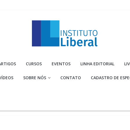
Instituto
ARTIGOS
CURSOS
EVENTOS
LINHA EDITORIAL
LI
Liberal
VÍDEOS
SOBRE NÓS
CONTATO
CADASTRO DE ESPE
Você
é
a
parte
mais
importante
da