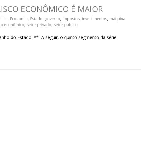
sociedade.
RISCO ECONÔMICO É MAIOR
lica
,
Economia
,
Estado
,
governo
,
impostos
,
investimentos
,
máquina
sco econômico
,
setor privado
,
setor público
anho do Estado. ** A seguir, o quinto segmento da série.