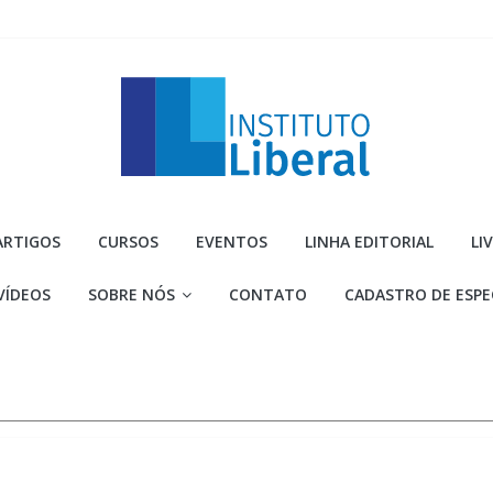
Instituto
ARTIGOS
CURSOS
EVENTOS
LINHA EDITORIAL
LI
Liberal
VÍDEOS
SOBRE NÓS
CONTATO
CADASTRO DE ESPE
Você
é
a
parte
mais
importante
da