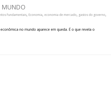
sociedade.
O MUNDO
eitos Fundamentais
,
Economia
,
economia de mercado
,
gastos do governo
,
e econômica no mundo aparece em queda. É o que revela o