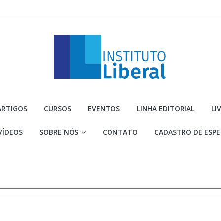
Instituto
ARTIGOS
CURSOS
EVENTOS
LINHA EDITORIAL
LI
Liberal
VÍDEOS
SOBRE NÓS
CONTATO
CADASTRO DE ESPE
Você
é
a
parte
mais
importante
da