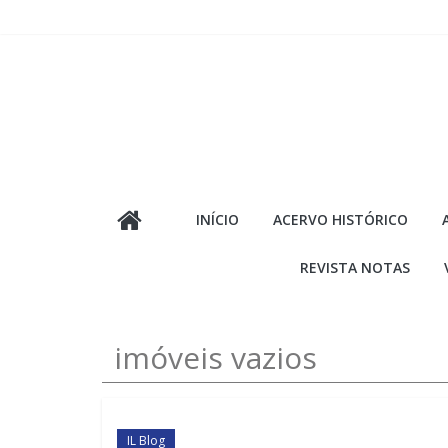
Pular
para
o
conteúdo
INÍCIO
ACERVO HISTÓRICO
REVISTA NOTAS
imóveis vazios
IL Blog