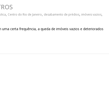
sociedade.
TROS
lica
,
Centro do Rio de Janeiro
,
desabamento de prédios
,
imóveis vazios
,
ma certa frequência, a queda de imóveis vazios e deteriorados