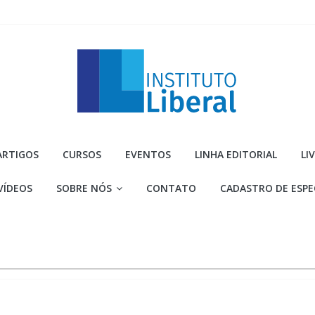
Instituto
ARTIGOS
CURSOS
EVENTOS
LINHA EDITORIAL
LI
Liberal
VÍDEOS
SOBRE NÓS
CONTATO
CADASTRO DE ESPE
Você
é
a
parte
mais
importante
da