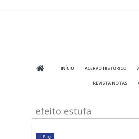
Pular
para
o
conteúdo
INÍCIO
ACERVO HISTÓRICO
REVISTA NOTAS
efeito estufa
IL Blog