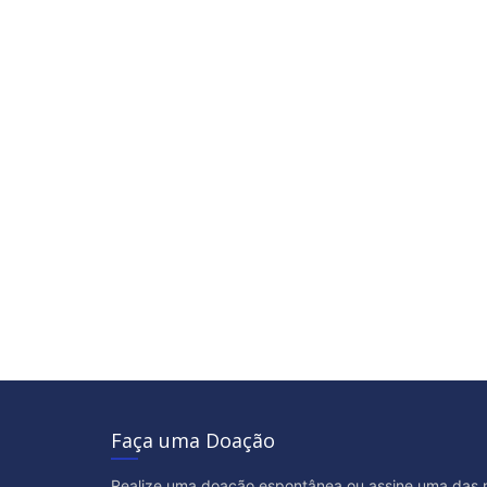
Faça uma Doação
Realize uma doação espontânea ou assine uma das 