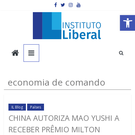
Pular
para
o
Barra de Ferramentas Aberta
conteúdo
Instituto
Liberal
Você
economia de comando
é
a
parte
mais
IL Blog
Países
importante
CHINA AUTORIZA MAO YUSHI A
da
RECEBER PRÊMIO MILTON
sociedade.