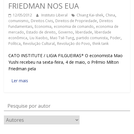
FRIEDMAN NOS EUA
12/05/2012
Instituto Liberal
Chiang Kai-shek
,
China
,
comunismo
,
Direitos Civis
,
Direitos de Propriedade
,
Direitos
Fundamentais
,
Economia
,
economia de comando
,
economia de
mercado
,
Estado de direito
,
Governo
,
liberdade
,
liberdade
econômica
,
Liu Xiaobo
,
Mao Tsé-Tung
,
partido comunista
,
Poder
,
Política
,
Revolução Cultural
,
Revolução do Povo
,
think tank
CATO INSTITUTE / LIGIA FILGUEIRAS* O economista Mao
Yushi recebeu na sexta-feira, 4 de maio, o Prêmio Milton
Friedman pela
Ler mais
Pesquise por autor