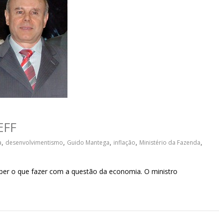
sociedade.
EFF
a
,
desenvolvimentismo
,
Guido Mantega
,
inflação
,
Ministério da Fazenda
,
aber o que fazer com a questão da economia. O ministro