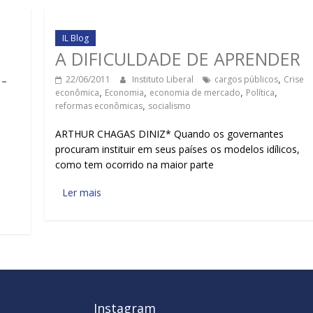
IL Blog
A DIFICULDADE DE APRENDER
-
22/06/2011
Instituto Liberal
cargos públicos
,
Crise
econômica
,
Economia
,
economia de mercado
,
Política
,
reformas econômicas
,
socialismo
ARTHUR CHAGAS DINIZ* Quando os governantes
procuram instituir em seus países os modelos idílicos,
como tem ocorrido na maior parte
Ler mais
Instagram