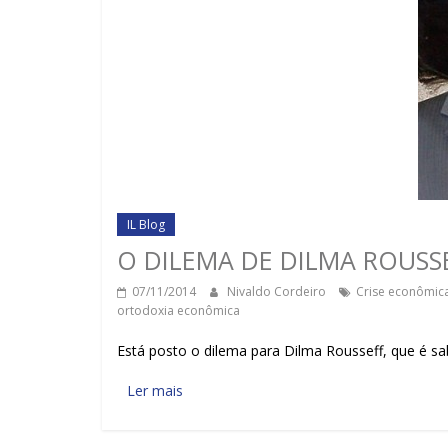
IL Blog
O DILEMA DE DILMA ROUSS
07/11/2014
Nivaldo Cordeiro
Crise econômic
ortodoxia econômica
Está posto o dilema para Dilma Rousseff, que é s
Ler mais