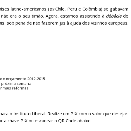
ses latino-americanos (
ex
Chile, Peru e Colômbia) se gabavam
 não era o seu timão. Agora, estamos assistindo à
débâcle
de
ais, sob pena de não fazerem jus à ajuda dos vizinhos europeus.
 de orçamento 2012-2015
na próxima semana
er mais reformas
ara o Instituto Liberal. Realize um PIX com o valor que desejar.
r a chave PIX ou escanear o QR Code abaixo: