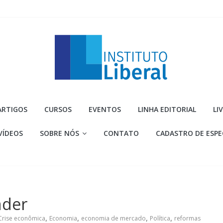
Instituto
ARTIGOS
CURSOS
EVENTOS
LINHA EDITORIAL
LI
Liberal
VÍDEOS
SOBRE NÓS
CONTATO
CADASTRO DE ESPE
Você
é
a
parte
mais
nder
importante
da
Crise econômica
,
Economia
,
economia de mercado
,
Política
,
reformas