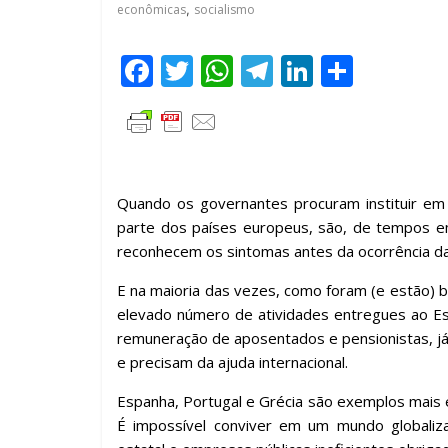
econômicas
,
socialismo
F
T
W
T
Li
C
ac
w
h
el
n
o
e
itt
at
e
k
m
b
er
s
gr
e
p
o
A
a
dI
ar
Quando os governantes procuram instituir em 
o
p
m
n
til
parte dos países europeus, são, de tempos e
reconhecem os sintomas antes da ocorrência das
k
p
h
ar
E na maioria das vezes, como foram (e estão) 
elevado número de atividades entregues ao Es
remuneração de aposentados e pensionistas, já
e precisam da ajuda internacional.
Espanha, Portugal e Grécia são exemplos mais e
É impossível conviver em um mundo globaliz