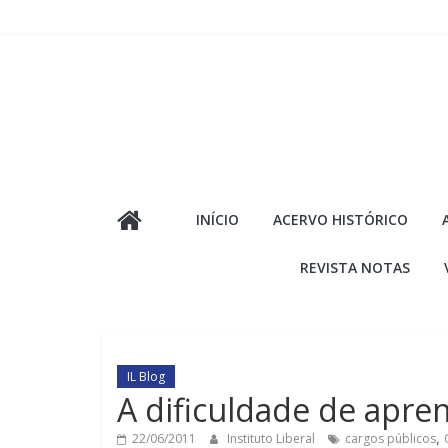
Pular
para
o
conteúdo
INÍCIO
ACERVO HISTÓRICO
REVISTA NOTAS
IL Blog
A dificuldade de apre
22/06/2011
Instituto Liberal
cargos públicos
,