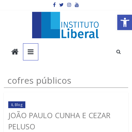
Pular
para
o
Barra de Ferramentas Aberta
conteúdo
Instituto
Liberal
Você
cofres públicos
é
a
parte
mais
IL Blog
importante
JOÃO PAULO CUNHA E CEZAR
da
PELUSO
sociedade.