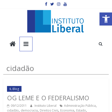
Pular
para
o
Barra de Ferramentas Aberta
conteúdo
Instituto
Liberal
Você
cidadão
é
a
parte
mais
IL Blog
importante
OG LEME E O FEDERALISMO
da
09/12/2011
Instituto Liberal
Administração Pública
,
sociedade.
cidadão
,
democracia
,
Direitos Civis
,
Economia
,
Estado
,