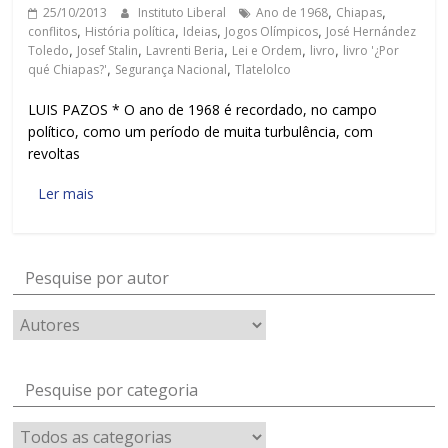
25/10/2013
Instituto Liberal
Ano de 1968
,
Chiapas
,
conflitos
,
História política
,
Ideias
,
Jogos Olímpicos
,
José Hernández
Toledo
,
Josef Stalin
,
Lavrenti Beria
,
Lei e Ordem
,
livro
,
livro '¿Por
qué Chiapas?'
,
Segurança Nacional
,
Tlatelolco
LUIS PAZOS * O ano de 1968 é recordado, no campo
político, como um período de muita turbulência, com
revoltas
Ler mais
Pesquise por autor
Pesquise por categoria