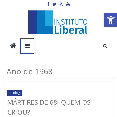
Pular
para
o
Barra de Ferramentas Aberta
conteúdo
Instituto
Liberal
Você
Ano de 1968
é
a
parte
mais
IL Blog
importante
MÁRTIRES DE 68: QUEM OS
da
CRIOU?
sociedade.