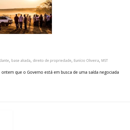
sociedade.
adante
,
base aliada
,
direito de propriedade
,
Eunício Oliveira
,
MST
disse ontem que o Governo está em busca de uma saída negociada