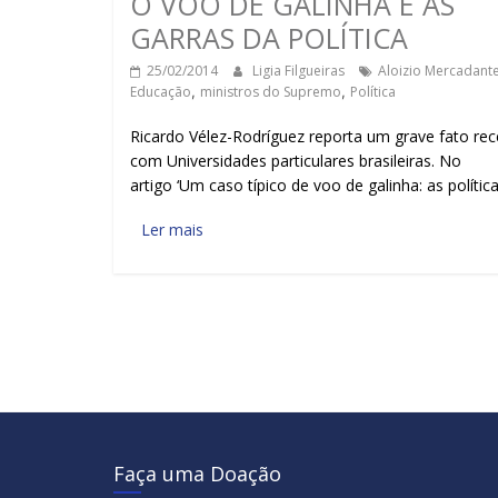
O VOO DE GALINHA E AS
GARRAS DA POLÍTICA
25/02/2014
Ligia Filgueiras
Aloizio Mercadant
Educação
,
ministros do Supremo
,
Política
Ricardo Vélez-Rodríguez reporta um grave fato rec
com Universidades particulares brasileiras. No
artigo ‘Um caso típico de voo de galinha: as polític
Ler mais
Faça uma Doação