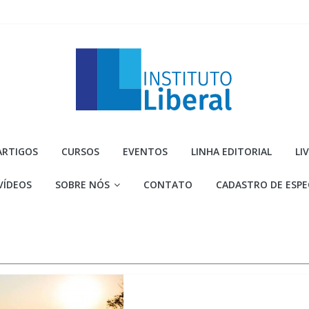
Instituto
ARTIGOS
CURSOS
EVENTOS
LINHA EDITORIAL
LI
Liberal
VÍDEOS
SOBRE NÓS
CONTATO
CADASTRO DE ESPE
Você
é
a
parte
mais
importante
da