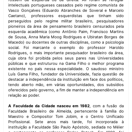
intelectuais portugueses cassados pelo regime comunista de
Vasco Gonçalves (Eduardo Abranches de Soveral e Marcelo
Caetano), professores esquerdistas que tinham sido
perseguidos pelo regime militar brasileiro, pesquisadores
pioneiros da área de pensamento brasileiro censurados pela
esquerda acadêmica (como Antônio Paim, Francisco Martins
de Sousa, Anna Maria Moog Rodrigues e Ubiratan Borges de
Macedo) ou docentes de outras disciplinas, como a psicologia
social. Foi marcante o exemplo do professor Haroldo
Rodrigues, o mais importante pesquisador brasileiro da área,
cuja obra foi proibida pelos seus pares nas Universidades
públicas e que estruturou na Gama Filho o melhor programa
existente no país nessa especialidade. O saudoso ministro
Luís Gama Filho, fundador da Universidade, fazia questão de
destacar a independência da instituição em face dos políticos,
tendo aberto mão, em várias oportunidades, dos subsídios
oferecidos pelo governo, a fim de manter a independência em
relação ao poder.
A Faculdade da Cidade nasceu em 1982
, com a fusão da
Faculdade Brasileiro de Almeida, pertencente à família do
Maestro e Compositor Tom Jobim, e o Centro Unificado
Profissional. Sete anos mais tarde, foi incorporada à
instituição a Faculdade São Paulo Apóstolo, sediada no Méier