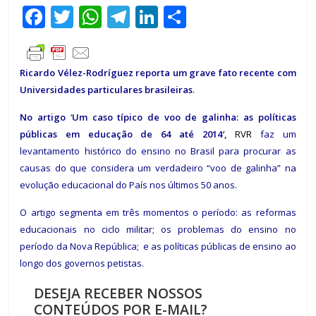
F
T
W
T
Li
C
ac
w
h
el
n
o
e
itt
at
e
k
m
Ricardo Vélez-Rodríguez
reporta um grave fato recente com
b
er
s
gr
e
p
Universidades particulares brasileiras
.
o
A
a
dI
ar
No artigo
‘
Um caso típico de voo de galinha: as políticas
o
p
m
n
til
públicas em educação de 64 até 2014′,
RVR
faz um
k
p
h
levantamento histórico do ensino no Brasil para procurar as
ar
causas do que considera um verdadeiro “voo de galinha” na
evolução educacional do País nos últimos 50 anos.
O artigo segmenta em três momentos o período: as reformas
educacionais no ciclo militar; os problemas do ensino no
período da Nova República; e as políticas públicas de ensino ao
longo dos governos petistas.
DESEJA RECEBER NOSSOS
CONTEÚDOS POR E-MAIL?