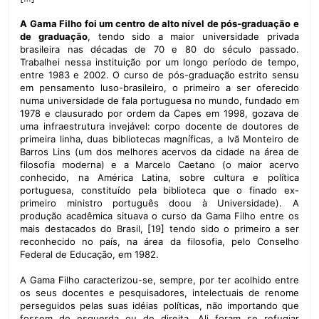
A Gama Filho foi um centro de alto nível de pós-graduação e
de graduação
, tendo sido a maior universidade privada
brasileira nas décadas de 70 e 80 do século passado.
Trabalhei nessa instituição por um longo período de tempo,
entre 1983 e 2002. O curso de pós-graduação estrito sensu
em pensamento luso-brasileiro, o primeiro a ser oferecido
numa universidade de fala portuguesa no mundo, fundado em
1978 e clausurado por ordem da Capes em 1998, gozava de
uma infraestrutura invejável: corpo docente de doutores de
primeira linha, duas bibliotecas magníficas, a Ivã Monteiro de
Barros Lins (um dos melhores acervos da cidade na área de
filosofia moderna) e a Marcelo Caetano (o maior acervo
conhecido, na América Latina, sobre cultura e política
portuguesa, constituído pela biblioteca que o finado ex-
primeiro ministro português doou à Universidade). A
produção acadêmica situava o curso da Gama Filho entre os
mais destacados do Brasil, [19] tendo sido o primeiro a ser
reconhecido no país, na área da filosofia, pelo Conselho
Federal de Educação, em 1982.
A Gama Filho caracterizou-se, sempre, por ter acolhido entre
os seus docentes e pesquisadores, intelectuais de renome
perseguidos pelas suas idéias políticas, não importando que
fossem de esquerda ou de direita. Ali foram se refugiar