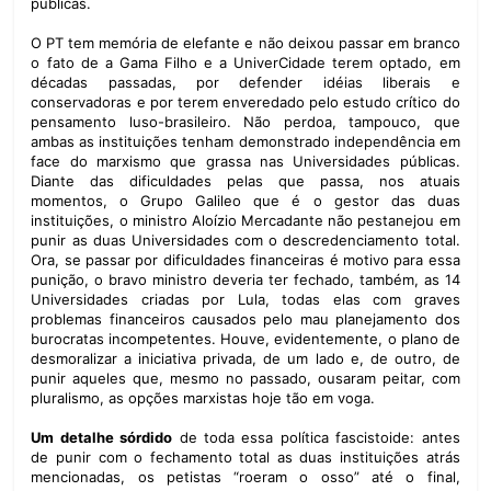
públicas.
O PT tem memória de elefante e não deixou passar em branco
o fato de a Gama Filho e a UniverCidade terem optado, em
décadas passadas, por defender idéias liberais e
conservadoras e por terem enveredado pelo estudo crítico do
pensamento luso-brasileiro. Não perdoa, tampouco, que
ambas as instituições tenham demonstrado independência em
face do marxismo que grassa nas Universidades públicas.
Diante das dificuldades pelas que passa, nos atuais
momentos, o Grupo Galileo que é o gestor das duas
instituições, o ministro Aloízio Mercadante não pestanejou em
punir as duas Universidades com o descredenciamento total.
Ora, se passar por dificuldades financeiras é motivo para essa
punição, o bravo ministro deveria ter fechado, também, as 14
Universidades criadas por Lula, todas elas com graves
problemas financeiros causados pelo mau planejamento dos
burocratas incompetentes. Houve, evidentemente, o plano de
desmoralizar a iniciativa privada, de um lado e, de outro, de
punir aqueles que, mesmo no passado, ousaram peitar, com
pluralismo, as opções marxistas hoje tão em voga.
Um detalhe sórdido
de toda essa política fascistoide: antes
de punir com o fechamento total as duas instituições atrás
mencionadas, os petistas “roeram o osso” até o final,