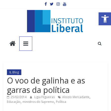
Pular
para
o
Barra de Ferramentas Aberta
conteúdo
Instituto
Liberal
Você
é
IL Blog
a
O voo de galinha e as
parte
garras da política
mais
importante
25/02/2014
Ligia Filgueiras
Aloizio Mercadante
,
da
Educação
,
ministros do Supremo
,
Política
sociedade.