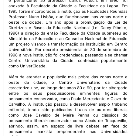
e pertencente ao professor Carlos Potsch. Em 1990, foi
anexada à Faculdade da Cidade a Faculdade da Lagoa. Em
1995 foram incorporadas à instituição as Faculdades Reunidas
Professor Nuno Lisbôa, que funcionavam nas zonas norte e
oeste da cidade. Um ano após a promulgação da Lei de
Diretrizes e Bases da Educação Nacional (Lei Darcy Ribeiro,
1996) a direção da então Faculdade da Cidade submeteu ao
Ministério da Educação e ao Conselho Nacional de Educação
um projeto visando a transformação da instituição em Centro
Universitário. Por decreto presidencial de 30 de setembro de
1998 a nova instituição foi credenciada, passando a se chamar
Centro Universitário da Cidade, conhecida popularmente
como UniverCidade.
Além de atender a população mais pobre das zonas norte e
oeste da cidade, o Centro Universitário da Cidade
caracterizou-se, ao longo dos anos 80 e 90, por ter albergado
entre os seus pesquisadores eminentes figuras do
pensamento conservador, como Paulo Mercadante e Olavo de
Carvalho. A instituição passou a desenvolver amplo trabalho
editorial, tendo sido publicados títulos de autores liberais
como José Osvaldo de Meira Penna ou clássicos do
pensamento liberal-conservador como Alexis de Tocqueville,
abrindo, assim, em espaço de livre debate em face do
pensamento marxista preponderante nas Universidades