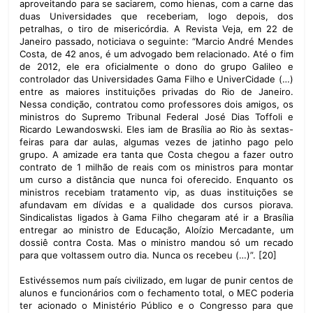
aproveitando para se saciarem, como hienas, com a carne das
duas Universidades que receberiam, logo depois, dos
petralhas, o tiro de misericórdia. A Revista Veja, em 22 de
Janeiro passado, noticiava o seguinte: “Marcio André Mendes
Costa, de 42 anos, é um advogado bem relacionado. Até o fim
de 2012, ele era oficialmente o dono do grupo Galileo e
controlador das Universidades Gama Filho e UniverCidade (…)
entre as maiores instituições privadas do Rio de Janeiro.
Nessa condição, contratou como professores dois amigos, os
ministros do Supremo Tribunal Federal José Dias Toffoli e
Ricardo Lewandoswski. Eles iam de Brasília ao Rio às sextas-
feiras para dar aulas, algumas vezes de jatinho pago pelo
grupo. A amizade era tanta que Costa chegou a fazer outro
contrato de 1 milhão de reais com os ministros para montar
um curso a distância que nunca foi oferecido. Enquanto os
ministros recebiam tratamento vip, as duas instituições se
afundavam em dívidas e a qualidade dos cursos piorava.
Sindicalistas ligados à Gama Filho chegaram até ir a Brasília
entregar ao ministro de Educação, Aloízio Mercadante, um
dossiê contra Costa. Mas o ministro mandou só um recado
para que voltassem outro dia. Nunca os recebeu (…)”. [20]
Estivéssemos num país civilizado, em lugar de punir centos de
alunos e funcionários com o fechamento total, o MEC poderia
ter acionado o Ministério Público e o Congresso para que